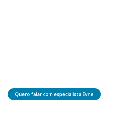
Transformação digital que
conecta pessoas, processos e
tecnologia
Consultoria estratégica e desenvolvimento de
softwares personalizados para digitalizar
processos, automatizar operações e gerar
resultados.
Quero falar com especialista Evne