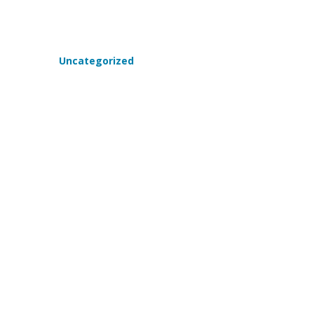
Uncategorized
Logística de Última Milha: Como
a visibilidade em tempo real
reduz custos e elimina glosas.
27/04/2026
Tarcisio Bonesssi
Júnior
Business Intelligence