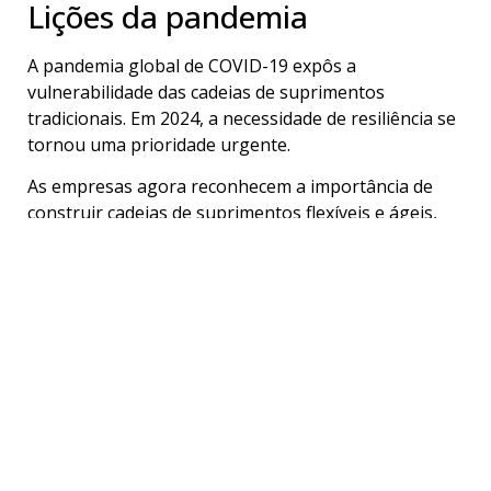
Lições da pandemia
A pandemia global de COVID-19 expôs a
vulnerabilidade das cadeias de suprimentos
tradicionais. Em 2024, a necessidade de resiliência se
tornou uma prioridade urgente.
As empresas agora reconhecem a importância de
construir cadeias de suprimentos flexíveis e ágeis,
capazes de se adaptar a perturbações inesperadas.
A interrupção causada pela pandemia serviu como
uma chamada de atenção para a necessidade de
diversificação, colaboração e inovação dentro das
cadeias de suprimentos.
Tecnologias habilitadoras
A implementação de tecnologias avançadas é a
espinha dorsal da transformação para cadeias de