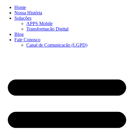
Ir
Home
para
Nossa História
o
Soluções
conteúdo
APPS Mobile
Transformação Digital
Blog
Fale Conosco
Canal de Comunicação (LGPD)