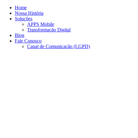
Ir
Home
para
Nossa História
o
Soluções
conteúdo
APPS Mobile
Transformação Digital
Blog
Fale Conosco
Canal de Comunicação (LGPD)