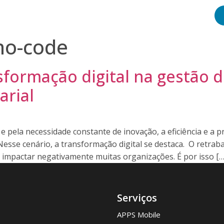
e Conosco
no-code
sformação digital na gestão 
arial
e pela necessidade constante de inovação, a eficiência e a p
esse cenário, a transformação digital se destaca. O retraba
a impactar negativamente muitas organizações. É por isso […
Serviços
APPS Mobile