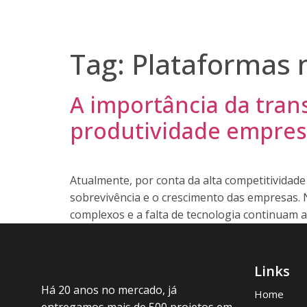
Home
Nossa História
Soluções
Blog
Fal
Tag:
Plataformas 
A importância da tran
produtividade empres
Atualmente, por conta da alta competitividade 
sobrevivência e o crescimento das empresas. N
complexos e a falta de tecnologia continuam 
Links
Há 20 anos no mercado, já
Home