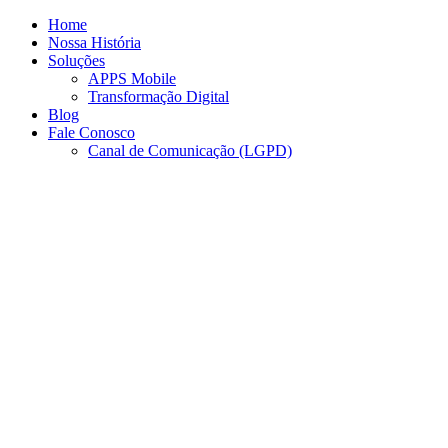
Ir
Home
para
Nossa História
o
Soluções
conteúdo
APPS Mobile
Transformação Digital
Blog
Fale Conosco
Canal de Comunicação (LGPD)