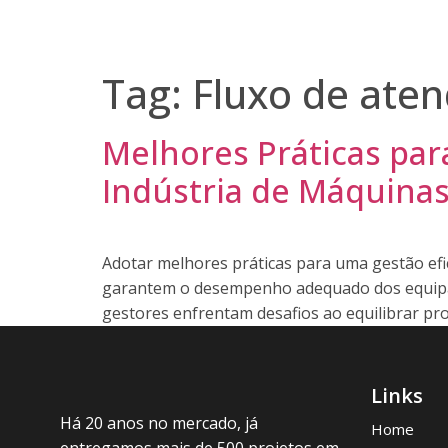
Home
Nossa História
Soluções
Blog
Fal
Tag:
Fluxo de aten
Melhores Práticas par
Indústria de Máquina
Adotar melhores práticas para uma gestão efic
garantem o desempenho adequado dos equipam
gestores enfrentam desafios ao equilibrar pro
Links
Há 20 anos no mercado, já
Home