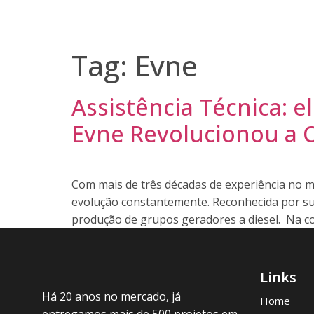
Home
Nossa História
Soluções
Blog
Fal
Tag:
Evne
Assistência Técnica: 
Evne Revolucionou a
Com mais de três décadas de experiência no 
evolução constantemente. Reconhecida por sua
produção de grupos geradores a diesel. Na co
Links
Há 20 anos no mercado, já
Home