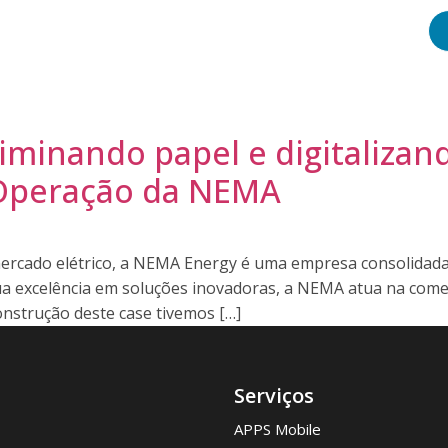
e Conosco
eliminando papel e digitaliza
 Operação da NEMA
mercado elétrico, a NEMA Energy é uma empresa consolidada
 excelência em soluções inovadoras, a NEMA atua na comerci
nstrução deste case tivemos […]
Serviços
APPS Mobile